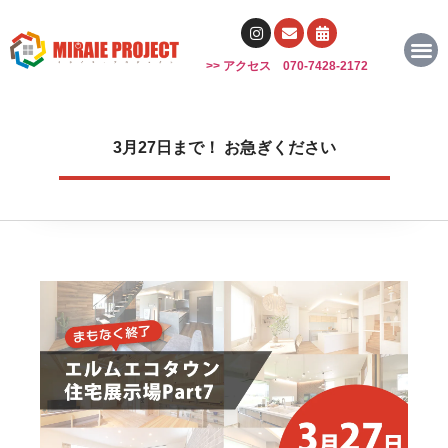
2026年公開中の住宅分譲地情報
プロジェクトを知る
参加工務店
参加工務店座談会
協賛企業紹介
モデルハウス来場予約
>> アクセス
070-7428-2172
3月27日まで！ お急ぎください